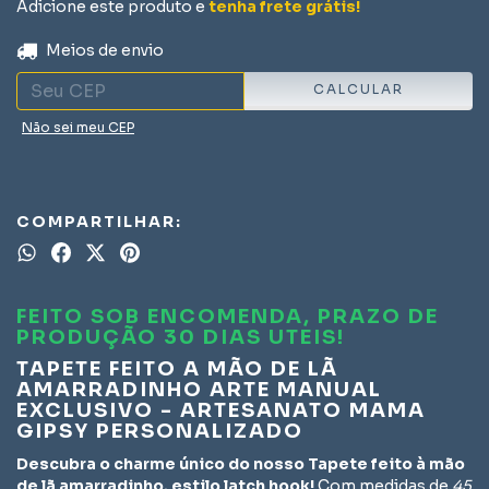
Adicione este produto e
tenha frete grátis!
ALTERAR CEP
Entregas para o CEP:
Meios de envio
CALCULAR
Não sei meu CEP
COMPARTILHAR:
FEITO SOB ENCOMENDA,
PRAZO DE
PRODUÇÃO 30 DIAS UTEIS!
TAPETE FEITO A MÃO DE LÃ
AMARRADINHO ARTE MANUAL
EXCLUSIVO - ARTESANATO MAMA
GIPSY PERSONALIZADO
Descubra o charme único do nosso Tapete feito à mão
de lã amarradinho, estilo latch hook!
Com medidas de
45