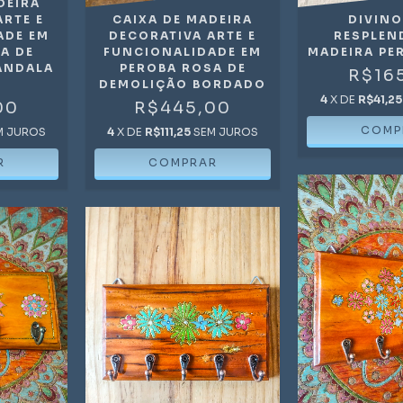
DEIRA
ARTE E
CAIXA DE MADEIRA
DIVIN
ADE EM
DECORATIVA ARTE E
RESPLEN
A DE
FUNCIONALIDADE EM
MADEIRA PE
ANDALA
PEROBA ROSA DE
R$16
DEMOLIÇÃO BORDADO
4
X DE
R$41,25
00
R$445,00
M JUROS
4
X DE
R$111,25
SEM JUROS