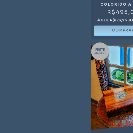
COLORIDO A
R$495,
4
X DE
R$123,75
SE
FRETE
GRÁTIS!