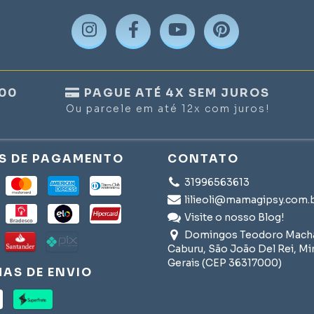
300
PAGUE ATÉ 4X SEM JUROS
Ou parcele em até 12x com juros!
S DE PAGAMENTO
CONTATO
31996563613
lilieoli@mamagipsy.com.
Visite o nosso Blog!
Domingos Teodoro Macha
Caburu, São João Del Rei, Mi
Gerais (CEP 36317000)
AS DE ENVIO