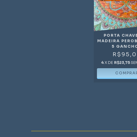
PORTA CHAV
MADEIRA PERO
5 GANCH
R$95,
4
X DE
R$23,75
SE