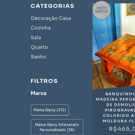
CATEGORIAS
FRETE
GRÁTIS!
Decoração Casa
Cozinha
Sala
Quarto
Banho
FILTROS
Marca
BANQUINHO
MADEIRA PERO
DE DEMOLI
Mama Gipsy (312)
PIROGRAVA
COLORIDO A
MOLDURA FL
Mama Gipsy Artesanato
R$465,
Personalizado (38)