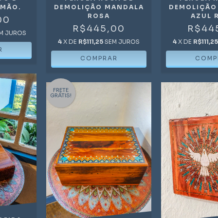
 MÃO.
DEMOLIÇÃO MANDALA
DEMOLIÇÃO
ROSA
AZUL 
00
R$445,00
R$44
M JUROS
4
X DE
R$111,25
SEM JUROS
4
X DE
R$111,2
FRETE
GRÁTIS!