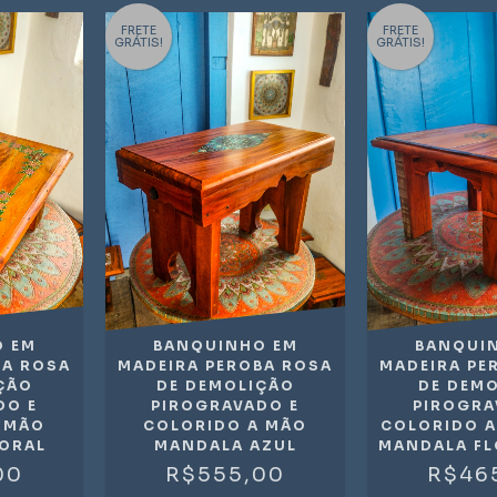
FRETE
FRETE
GRÁTIS!
GRÁTIS!
 EM
BANQUINHO EM
BANQUI
BA ROSA
MADEIRA PEROBA ROSA
MADEIRA PE
ÇÃO
DE DEMOLIÇÃO
DE DEM
DO E
PIROGRAVADO E
PIROGRA
 MÃO
COLORIDO A MÃO
COLORIDO 
ORAL
MANDALA AZUL
MANDALA FL
00
R$555,00
R$46