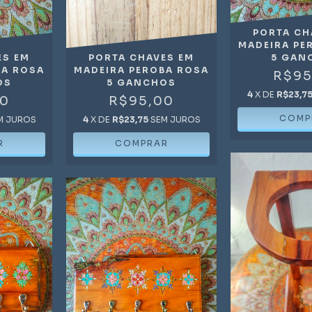
PORTA CH
MADEIRA PE
ES EM
PORTA CHAVES EM
5 GAN
BA ROSA
MADEIRA PEROBA ROSA
R$95
OS
5 GANCHOS
4
X DE
R$23,7
00
R$95,00
M JUROS
4
X DE
R$23,75
SEM JUROS