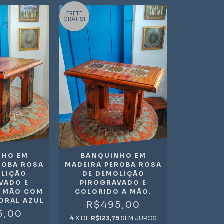
FRETE
GRÁTIS!
NHO EM
BANQUINHO EM
ROBA ROSA
MADEIRA PEROBA ROSA
OLIÇÃO
DE DEMOLIÇÃO
VADO E
PIROGRAVADO E
A MÃO COM
COLORIDO A MÃO.
ORAL AZUL
R$495,00
5,00
4
X DE
R$123,75
SEM JUROS