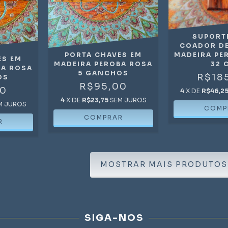
SUPORT
COADOR DE
PORTA CHAVES EM
MADEIRA PE
ES EM
MADEIRA PEROBA ROSA
32 
BA ROSA
5 GANCHOS
R$18
OS
R$95,00
00
4
X DE
R$46,2
4
X DE
R$23,75
SEM JUROS
M JUROS
MOSTRAR MAIS PRODUTOS
SIGA-NOS