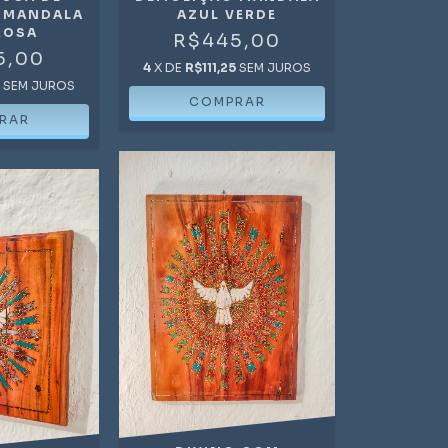
 MANDALA
AZUL VERDE
ROSA
R$445,00
5,00
4
X DE
R$111,25
SEM JUROS
5
SEM JUROS