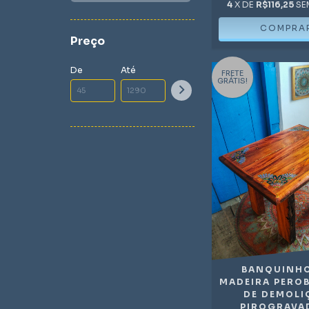
4
X DE
R$116,25
SE
Preço
De
Até
FRETE
GRÁTIS!
BANQUINHO
MADEIRA PERO
DE DEMOLI
PIROGRAVA