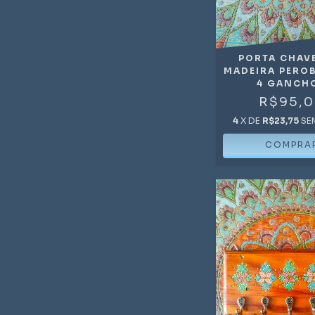
PORTA CHAV
MADEIRA PERO
4 GANCH
R$95,
4
X DE
R$23,75
SE