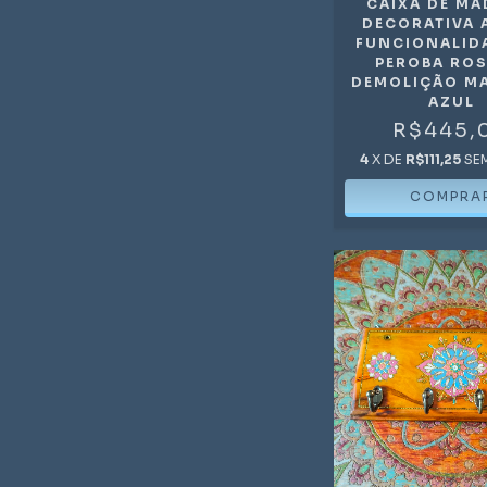
CAIXA DE MA
DECORATIVA 
FUNCIONALID
PEROBA ROS
DEMOLIÇÃO M
AZUL
R$445,
4
X DE
R$111,25
SE