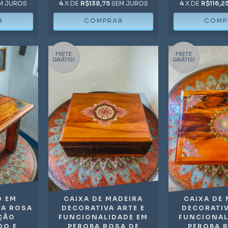
M JUROS
4
X DE
R$138,75
SEM JUROS
4
X DE
R$116,2
FRETE
FRETE
GRÁTIS!
GRÁTIS!
 EM
CAIXA DE MADEIRA
CAIXA DE
BA ROSA
DECORATIVA ARTE E
DECORATIV
ÇÃO
FUNCIONALIDADE EM
FUNCIONAL
DO E
PEROBA ROSA DE
PEROBA 