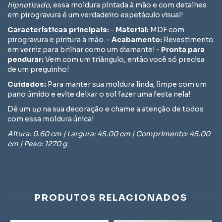
hipnotizado
, essa moldura pintada à mão e com detalhes
em pirogravura é um verdadeiro espetáculo visual!
Características principais:
-
Material:
MDF com
pirogravura e pintura à mão. -
Acabamento:
Revestimento
em verniz para brilhar como um diamante! -
Pronta para
pendurar:
Vem com um triângulo, então você só precisa
de um preguinho!
Cuidados:
Para manter sua moldura linda, limpe com um
pano úmido e evite deixar o sol fazer uma festa nela!
Dê um
up
na sua decoração e chame a atenção de todos
com essa moldura única!
Altura: 0.60 cm | Largura: 45.00 cm | Comprimento: 45.00
cm | Peso: 1270 g
PRODUTOS RELACIONADOS